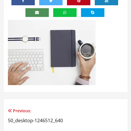
Previous:
Navegação
50_desktop-1246512_640
de