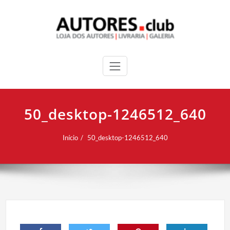
50_desktop-1246512_640
Início
50_desktop-1246512_640