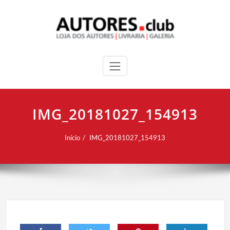
IMG_20181027_154913
Início
IMG_20181027_154913