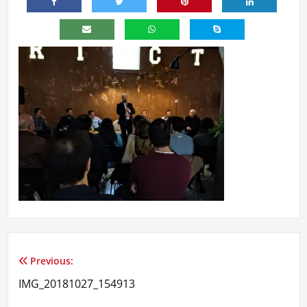
Previous:
Navegação
IMG_20181027_154913
de