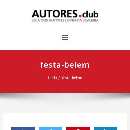
festa-belem
Início
festa-belem