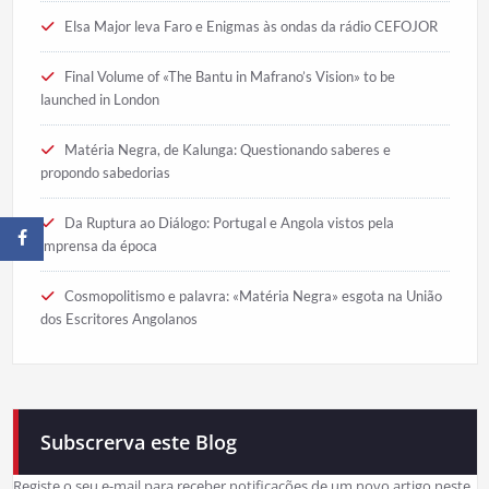
Elsa Major leva Faro e Enigmas às ondas da rádio CEFOJOR
Final Volume of «The Bantu in Mafrano’s Vision» to be
launched in London
Matéria Negra, de Kalunga: Questionando saberes e
propondo sabedorias
Da Ruptura ao Diálogo: Portugal e Angola vistos pela
imprensa da época
Cosmopolitismo e palavra: «Matéria Negra» esgota na União
dos Escritores Angolanos
Subscrerva este Blog
Registe o seu e-mail para receber notificações de um novo artigo neste