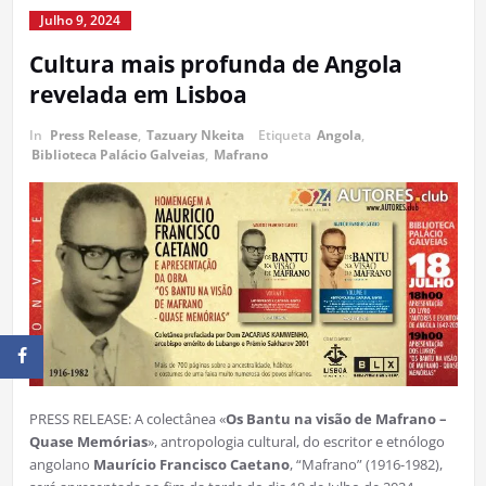
Julho 9, 2024
Cultura mais profunda de Angola
revelada em Lisboa
In
Press Release
,
Tazuary Nkeita
Etiqueta
Angola
,
Biblioteca Palácio Galveias
,
Mafrano
PRESS RELEASE: A colectânea «
Os Bantu na visão de Mafrano –
Quase Memórias
», antropologia cultural, do escritor e etnólogo
angolano
Maurício Francisco Caetano
, “Mafrano” (1916-1982),