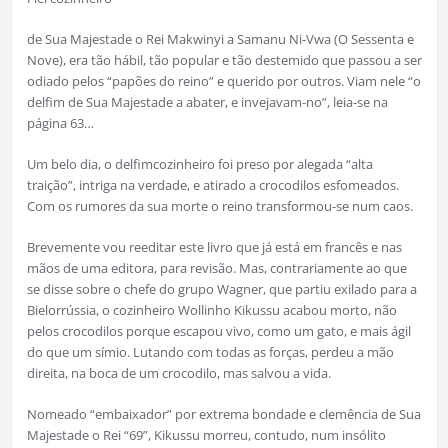
de Sua Majestade o Rei Makwinyi a Samanu Ni-Vwa (O Sessenta e
Nove), era tão hábil, tão popular e tão destemido que passou a ser
odiado pelos “papões do reino” e querido por outros. Viam nele “o
delfim de Sua Majestade a abater, e invejavam-no”, leia-se na
página 63…
Um belo dia, o delfimcozinheiro foi preso por alegada “alta
traição”, intriga na verdade, e atirado a crocodilos esfomeados.
Com os rumores da sua morte o reino transformou-se num caos.
Brevemente vou reeditar este livro que já está em francês e nas
mãos de uma editora, para revisão. Mas, contrariamente ao que
se disse sobre o chefe do grupo Wagner, que partiu exilado para a
Bielorrússia, o cozinheiro Wollinho Kikussu acabou morto, não
pelos crocodilos porque escapou vivo, como um gato, e mais ágil
do que um símio. Lutando com todas as forças, perdeu a mão
direita, na boca de um crocodilo, mas salvou a vida.
Nomeado “embaixador” por extrema bondade e clemência de Sua
Majestade o Rei “69”, Kikussu morreu, contudo, num insólito