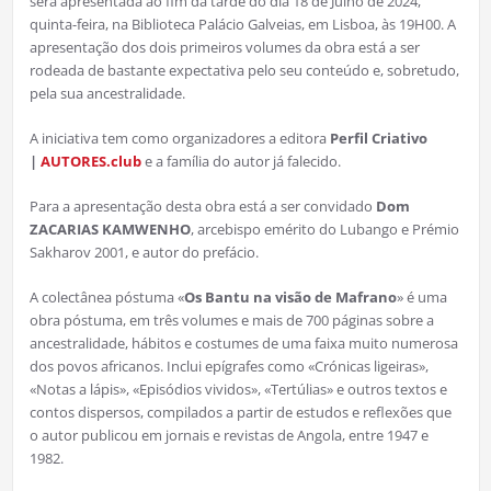
será apresentada ao fim da tarde do dia 18 de Julho de 2024,
quinta-feira, na Biblioteca Palácio Galveias, em Lisboa, às 19H00. A
apresentação dos dois primeiros volumes da obra está a ser
rodeada de bastante expectativa pelo seu conteúdo e, sobretudo,
pela sua ancestralidade.
A iniciativa tem como organizadores a editora
Perfil Criativo
|
AUTORES.club
e a família do autor já falecido.
Para a apresentação desta obra está a ser convidado
Dom
ZACARIAS KAMWENHO
, arcebispo emérito do Lubango e Prémio
Sakharov 2001, e autor do prefácio.
A colectânea póstuma «
Os Bantu na visão de Mafrano
» é uma
obra póstuma, em três volumes e mais de 700 páginas sobre a
ancestralidade, hábitos e costumes de uma faixa muito numerosa
dos povos africanos. Inclui epígrafes como «Crónicas ligeiras»,
«Notas a lápis», «Episódios vividos», «Tertúlias» e outros textos e
contos dispersos, compilados a partir de estudos e reflexões que
o autor publicou em jornais e revistas de Angola, entre 1947 e
1982.