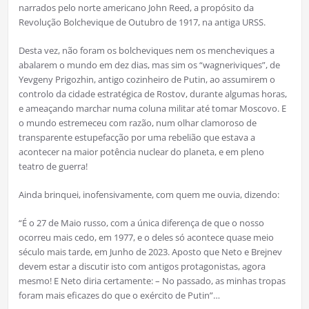
narrados pelo norte americano John Reed, a propósito da
Revolução Bolchevique de Outubro de 1917, na antiga URSS.
Desta vez, não foram os bolcheviques nem os mencheviques a
abalarem o mundo em dez dias, mas sim os “wagneriviques”, de
Yevgeny Prigozhin, antigo cozinheiro de Putin, ao assumirem o
controlo da cidade estratégica de Rostov, durante algumas horas,
e ameaçando marchar numa coluna militar até tomar Moscovo. E
o mundo estremeceu com razão, num olhar clamoroso de
transparente estupefacção por uma rebelião que estava a
acontecer na maior potência nuclear do planeta, e em pleno
teatro de guerra!
Ainda brinquei, inofensivamente, com quem me ouvia, dizendo:
“É o 27 de Maio russo, com a única diferença de que o nosso
ocorreu mais cedo, em 1977, e o deles só acontece quase meio
século mais tarde, em Junho de 2023. Aposto que Neto e Brejnev
devem estar a discutir isto com antigos protagonistas, agora
mesmo! E Neto diria certamente: – No passado, as minhas tropas
foram mais eficazes do que o exército de Putin”…