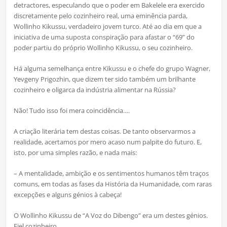
detractores, especulando que o poder em Bakelele era exercido
discretamente pelo cozinheiro real, uma eminência parda,
Wollinho Kikussu, verdadeiro jovem turco. Até ao dia em que a
iniciativa de uma suposta conspiração para afastar o “69” do
poder partiu do próprio Wollinho Kikussu, o seu cozinheiro.
Há alguma semelhança entre Kikussu e o chefe do grupo Wagner,
Yevgeny Prigozhin, que dizem ter sido também um brilhante
cozinheiro e oligarca da indústria alimentar na Rússia?
Não! Tudo isso foi mera coincidência….
A criação literária tem destas coisas. De tanto observarmos a
realidade, acertamos por mero acaso num palpite do futuro. E,
isto, por uma simples razão, e nada mais:
– A mentalidade, ambição e os sentimentos humanos têm traços
comuns, em todas as fases da História da Humanidade, com raras
excepções e alguns génios à cabeça!
O Wollinho Kikussu de “A Voz do Dibengo” era um destes génios.
Fiel cozinheiro