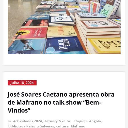
Julho 18, 2024
José Soares Caetano apresenta obra
de Mafrano no talk show “Bem-
Vindos”
In
Actividades 2024
,
Tazuary Nkeita
Etiqueta
Angola
,
Biblioteca Palácio Galveias
,
cultura
,
Mafrano