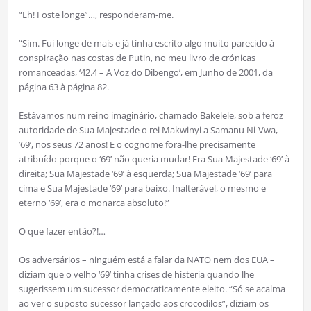
“Eh! Foste longe”…, responderam-me.
“Sim. Fui longe de mais e já tinha escrito algo muito parecido à
conspiração nas costas de Putin, no meu livro de crónicas
romanceadas, ‘42.4 – A Voz do Dibengo’, em Junho de 2001, da
página 63 à página 82.
Estávamos num reino imaginário, chamado Bakelele, sob a feroz
autoridade de Sua Majestade o rei Makwinyi a Samanu Ni-Vwa,
’69’, nos seus 72 anos! E o cognome fora-lhe precisamente
atribuído porque o ‘69’ não queria mudar! Era Sua Majestade ‘69’ à
direita; Sua Majestade ‘69’ à esquerda; Sua Majestade ‘69’ para
cima e Sua Majestade ‘69’ para baixo. Inalterável, o mesmo e
eterno ‘69’, era o monarca absoluto!”
O que fazer então?!…
Os adversários – ninguém está a falar da NATO nem dos EUA –
diziam que o velho ‘69’ tinha crises de histeria quando lhe
sugerissem um sucessor democraticamente eleito. “Só se acalma
ao ver o suposto sucessor lançado aos crocodilos”, diziam os