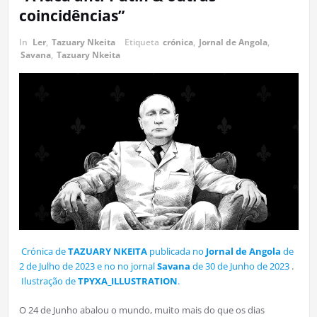
coincidências”
In
Ler
,
Tazuary Nkeita
Etiqueta
crónica
,
Jornal de Angola
,
Savana
,
Tazuary Nkeita
Crónica de
TAZUARY NKEITA
publicada no
Jornal de Angola
de
2 de Julho de 2023 e no no jornal
Savana
de 30 de Junho de 2023
.
Ilustração de
TPYXA_ILLUSTRATION
.
O 24 de Junho abalou o mundo, muito mais do que os dias