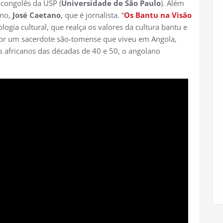
-congolês da USP (
Universidade de São Paulo
). Além
ano,
José Caetano
, que é jornalista. “
Os Bantu na Visão
logia cultural, que realça os valores da cultura bantu e
 por um sacerdote são-tomense que viveu em Angola,
tas africanos das décadas de 40 e 50, o angolano