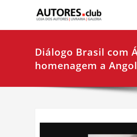
Diálogo Brasil com Á
homenagem a Ango