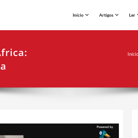
Início
Artigos
Ler
frica:
Iníci
la