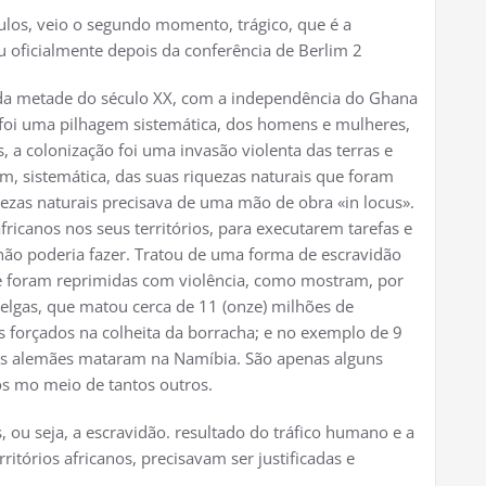
culos, veio o segundo momento, trágico, que é a
 oficialmente depois da conferência de Berlim 2
a metade do século XX, com a independência do Ghana
o foi uma pilhagem sistemática, dos homens e mulheres,
s, a colonização foi uma invasão violenta das terras e
m, sistemática, das suas riquezas naturais que foram
uezas naturais precisava de uma mão de obra «in locus».
ricanos nos seus territórios, para executarem tarefas e
não poderia fazer. Tratou de uma forma de escravidão
ue foram reprimidas com violência, como mostram, por
 belgas, que matou cerca de 11 (onze) milhões de
s forçados na colheita da borracha; e no exemplo de 9
os alemães mataram na Namíbia. São apenas alguns
os mo meio de tantos outros.
s, ou seja, a escravidão. resultado do tráfico humano e a
itórios africanos, precisavam ser justificadas e