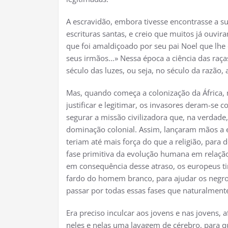
A escravidão, embora tivesse encontrasse a sua
escrituras santas, e creio que muitos já ouvi
que foi amaldiçoado por seu pai Noel que lhe d
seus irmãos…» Nessa época a ciência das raç
século das luzes, ou seja, no século da razão,
Mas, quando começa a colonização da África, no
justificar e legitimar, os invasores deram-se c
segurar a missão civilizadora que, na verdad
dominação colonial. Assim, lançaram mãos a es
teriam até mais força do que a religião, par
fase primitiva da evolução humana em relação
em consequência desse atraso, os europeus t
fardo do homem branco, para ajudar os negr
passar por todas essas fases que naturalmente
Era preciso inculcar aos jovens e nas jovens, a
neles e nelas uma lavagem de cérebro, para qu