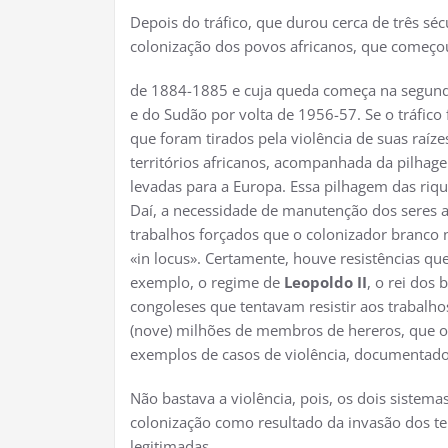
Depois do tráfico, que durou cerca de três sé
colonização dos povos africanos, que começou
de 1884-1885 e cuja queda começa na segund
e do Sudão por volta de 1956-57. Se o tráfic
que foram tirados pela violência de suas raíze
territórios africanos, acompanhada da pilhage
levadas para a Europa. Essa pilhagem das riq
Daí, a necessidade de manutenção dos seres af
trabalhos forçados que o colonizador branco 
«in locus». Certamente, houve resistências q
exemplo, o regime de
Leopoldo II
, o rei dos
congoleses que tentavam resistir aos trabalho
(nove) milhões de membros de hereros, que 
exemplos de casos de violência, documentad
Não bastava a violência, pois, os dois sistema
colonização como resultado da invasão dos terr
legitimadas.