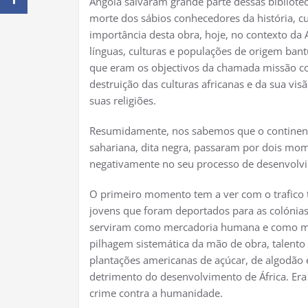
Angola salvaram grande parte dessas bibliote
morte dos sábios conhecedores da história, cu
importância desta obra, hoje, no contexto da
línguas, culturas e populações de origem ban
que eram os objectivos da chamada missão co
destruição das culturas africanas e da sua vi
suas religiões.
Resumidamente, nos sabemos que o continente 
sahariana, dita negra, passaram por dois mom
negativamente no seu processo de desenvolv
O primeiro momento tem a ver com o trafico 
jovens que foram deportados para as colónias
serviram como mercadoria humana e como mão 
pilhagem sistemática da mão de obra, talento
plantações americanas de açúcar, de algodão
detrimento do desenvolvimento de África. Er
crime contra a humanidade.