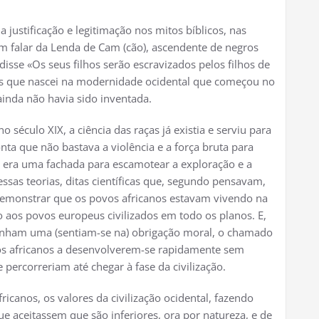
 justificação e legitimação nos mitos bíblicos, nas
ram falar da Lenda de Cam (cão), ascendente de negros
isse «Os seus filhos serão escravizados pelos filhos de
as que nascei na modernidade ocidental que começou no
 ainda não havia sido inventada.
 século XIX, a ciência das raças já existia e serviu para
onta que não bastava a violência e a força bruta para
e, era uma fachada para escamotear a exploração e a
sas teorias, ditas científicas que, segundo pensavam,
a demonstrar que os povos africanos estavam vivendo na
 aos povos europeus civilizados em todo os planos. E,
inham uma (sentiam-se na) obrigação moral, o chamado
os africanos a desenvolverem-se rapidamente sem
 percorreriam até chegar à fase da civilização.
fricanos, os valores da civilização ocidental, fazendo
e aceitassem que são inferiores, ora por natureza, e de