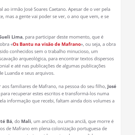
l ao irmão José Soares Caetano. Apesar de o ver pela
nte, mas a gente vai poder se ver, o ano que vem, e se
Sueli Lima
, para participar deste momento, que é
obra «
Os Bantu na visão de Mafrano
», ou seja, a obra
 sido conhecidos sem o trabalho minucioso, um
scavação arqueológica, para encontrar textos dispersos
onial e até nas publicações de algumas publicações
de Luanda e seus arquivos.
aos familiares de Mafrano, na pessoa do seu filho,
José
 para recuperar estes escritos e transformá-los numa
pela informação que recebi, faltam ainda dois volumes a
té Bá
, do
Mali
, um ancião, ou uma anciã, que morre é
tos de Mafrano em plena colonização portuguesa de