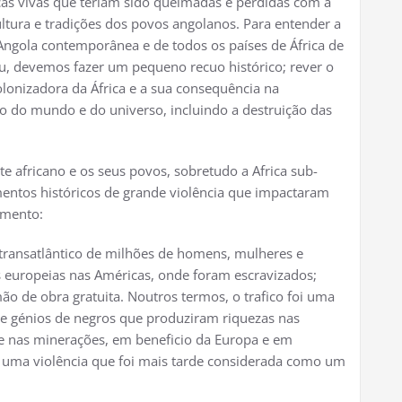
cas vivas que teriam sido queimadas e perdidas com a
ltura e tradições dos povos angolanos. Para entender a
 Angola contemporânea e de todos os países de África de
tu, devemos fazer um pequeno recuo histórico; rever o
lonizadora da África e a sua consequência na
são do mundo e do universo, incluindo a destruição das
africano e os seus povos, sobretudo a Africa sub-
entos históricos de grande violência que impactaram
imento:
transatlântico de milhões de homens, mulheres e
 europeias nas Américas, onde foram escravizados;
de obra gratuita. Noutros termos, o trafico foi uma
 e génios de negros que produziram riquezas nas
 e nas minerações, em beneficio da Europa e em
a uma violência que foi mais tarde considerada como um