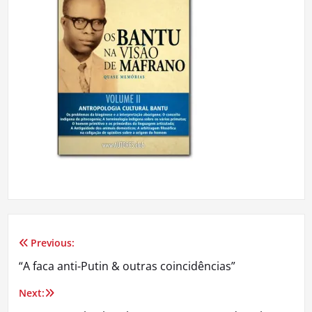
Previous:
Navegação
“A faca anti-Putin & outras coincidências”
de
Next:
artigos