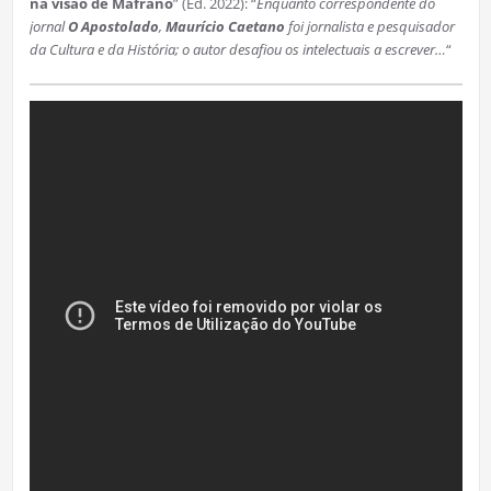
na visão de Mafrano
” (Ed. 2022): “
Enquanto correspondente do
jornal
O Apostolado
,
Maurício Caetano
foi jornalista e pesquisador
da Cultura e da História; o autor desafiou os intelectuais a escrever…
“