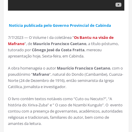
Notícia publicada pelo Governo Provincial de Cabinda
7/7/2023 — O Volume I da coletânea “
Os Bantu na visão de
Mafrano
”, de
Maurício Francisco Caetano
, a título-póstumo,
tutorado por
Cônego José da Costa Fratta
, mereceu
apresentação hoje, Sexta-feira, em Cabinda.
A obra homenageia o autor
Maurício Francisco Caetano
, com o
pseudónimo “
Mafrano
“, natural do Dondo (Cambambe), Cuanza-
Norte (24 de Dezembro de 1916), então seminarista da Igreja
Católica, jornalista e investigador.
O livro contém textos notáveis como “Cuto ou Necuto?”, “A
história do Xiriva-Zuba” e ” O caso de Nzambi Kungulo”. O evento
contou com a presença de governantes, académicos, autoridades
religiosas e tradicionais, familiares do autor, bem como de
amantes da leitura.