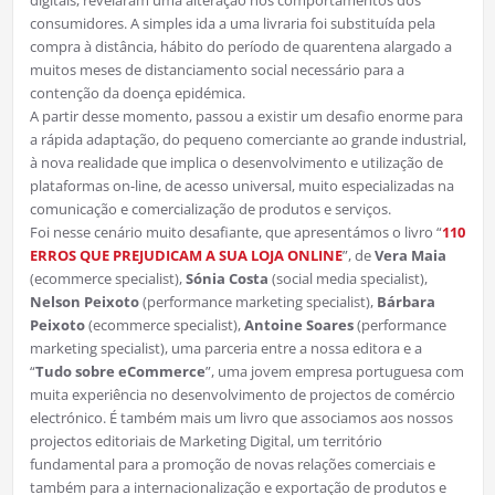
digitais, revelaram uma alteração nos comportamentos dos
consumidores. A simples ida a uma livraria foi substituída pela
compra à distância, hábito do período de quarentena alargado a
muitos meses de distanciamento social necessário para a
contenção da doença epidémica.
A partir desse momento, passou a existir um desafio enorme para
a rápida adaptação, do pequeno comerciante ao grande industrial,
à nova realidade que implica o desenvolvimento e utilização de
plataformas on-line, de acesso universal, muito especializadas na
comunicação e comercialização de produtos e serviços.
Foi nesse cenário muito desafiante, que apresentámos o livro “
110
ERROS QUE PREJUDICAM A SUA LOJA ONLINE
”, de
Vera Maia
(ecommerce specialist),
Sónia Costa
(social media specialist),
Nelson Peixoto
(performance marketing specialist),
Bárbara
Peixoto
(ecommerce specialist),
Antoine Soares
(performance
marketing specialist), uma parceria entre a nossa editora e a
“
Tudo sobre eCommerce
”, uma jovem empresa portuguesa com
muita experiência no desenvolvimento de projectos de comércio
electrónico. É também mais um livro que associamos aos nossos
projectos editoriais de Marketing Digital, um território
fundamental para a promoção de novas relações comerciais e
também para a internacionalização e exportação de produtos e