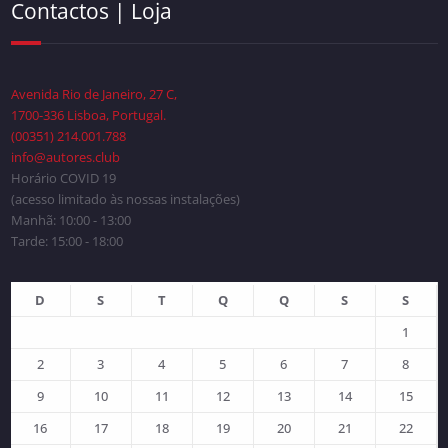
Contactos | Loja
Avenida Rio de Janeiro, 27 C,
1700-336 Lisboa, Portugal.
(00351) 214.001.788
info@autores.club
Horário COVID 19
(acesso limitado às nossas instalações)
Manhã: 10:00 - 13:00
Tarde: 15:00 - 18:00
D
S
T
Q
Q
S
S
1
2
3
4
5
6
7
8
9
10
11
12
13
14
15
16
17
18
19
20
21
22