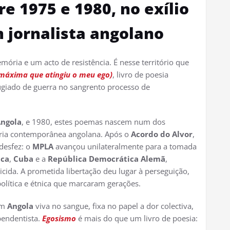
e 1975 e 1980, no exílio
 jornalista angolano
ória e um acto de resistência. É nesse território que
máxima que atingiu o meu ego)
, livro de poesia
fugiado de guerra no sangrento processo de
ngola
, e 1980, estes poemas nascem num dos
tória contemporânea angolana. Após o
Acordo do Alvor
,
desfez: o
MPLA
avançou unilateralmente para a tomada
ica
,
Cuba
e a
República Democrática Alemã
,
icida. A prometida libertação deu lugar à perseguição,
 política e étnica que marcaram gerações.
om
Angola
viva no sangue, fixa no papel a dor colectiva,
pendentista.
Egosismo
é mais do que um livro de poesia: