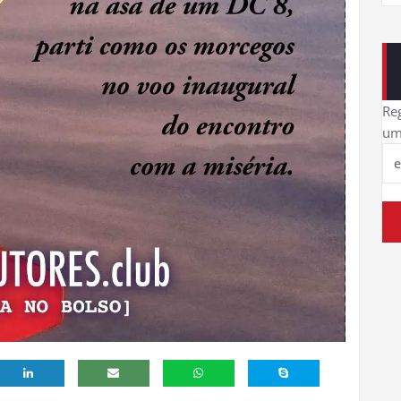
Reg
um