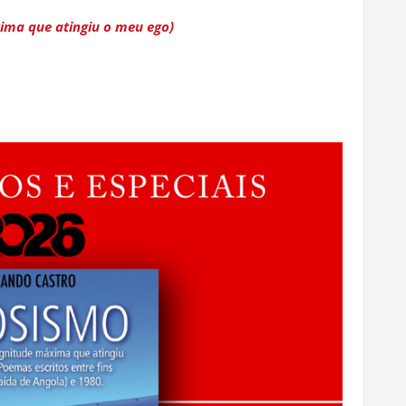
ima que atingiu o meu ego)