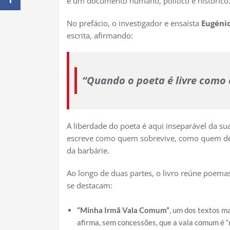
é um documento humano, político e histórico
No prefácio, o investigador e ensaísta
Eugéni
escrita, afirmando:
“Quando o poeta é livre como 
A liberdade do poeta é aqui inseparável da su
escreve como quem sobrevive, como quem den
da barbárie.
Ao longo de duas partes, o livro reúne poemas
se destacam:
“Minha Irmã Vala Comum”
, um dos textos ma
afirma, sem concessões, que a vala comum é “m