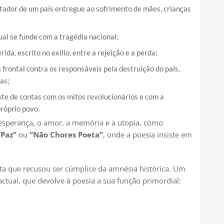
stador de um país entregue ao sofrimento de mães, crianças
dual se funde com a tragédia nacional;
ida, escrito no exílio, entre a rejeição e a perda;
a frontal contra os responsáveis pela destruição do país,
as;
uste de contas com os mitos revolucionários e com a
róprio povo.
esperança, o amor, a memória e a utopia, como
 Paz”
ou
“Não Chores Poeta”
, onde a poesia insiste em
sta que recusou ser cúmplice da amnésia histórica. Um
ctual, que devolve à poesia a sua função primordial: