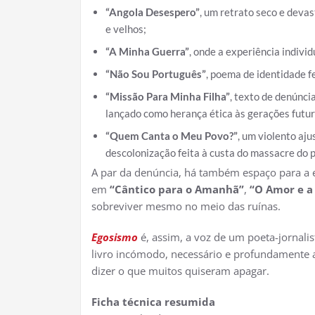
“Angola Desespero”
, um retrato seco e deva
e velhos;
“A Minha Guerra”
, onde a experiência indivi
“Não Sou Português”
, poema de identidade fer
“Missão Para Minha Filha”
, texto de denúnci
lançado como herança ética às gerações futur
“Quem Canta o Meu Povo?”
, um violento aj
descolonização feita à custa do massacre do p
A par da denúncia, há também espaço para a 
em
“Cântico para o Amanhã”
,
“O Amor e a
sobreviver mesmo no meio das ruínas.
Egosismo
é, assim, a voz de um poeta-jornali
livro incómodo, necessário e profundamente a
dizer o que muitos quiseram apagar.
Ficha técnica resumida