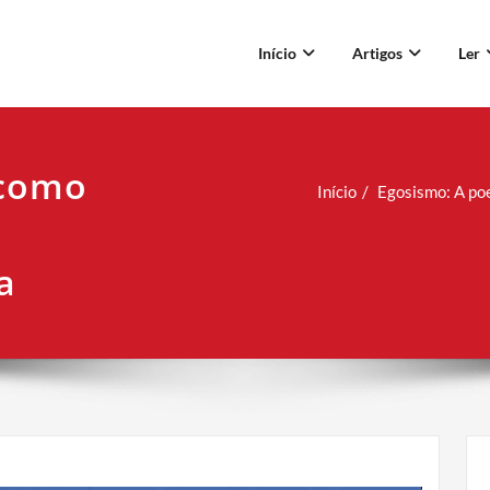
Início
Artigos
Ler
 como
Início
Egosismo: A po
a