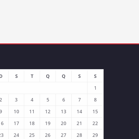
D
S
T
Q
Q
S
S
1
2
3
4
5
6
7
8
9
10
11
12
13
14
15
16
17
18
19
20
21
22
23
24
25
26
27
28
29