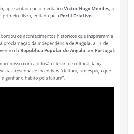
io
, apresentado pelo mediático
Victor Hugo Mendes
, o
jo primeiro livro, editado pela
Perfil Criativo |
abordou os acontecimentos históricos que inspiraram a
e a proclamação da independência de
Angola
, a 11 de
overno da
República Popular de Angola
por
Portugal
.
promisso com a difusão literária e cultural, lança
istas, resenhas e incentivos à leitura, um espaço que
 a ganhar o hábito pela leitura”.