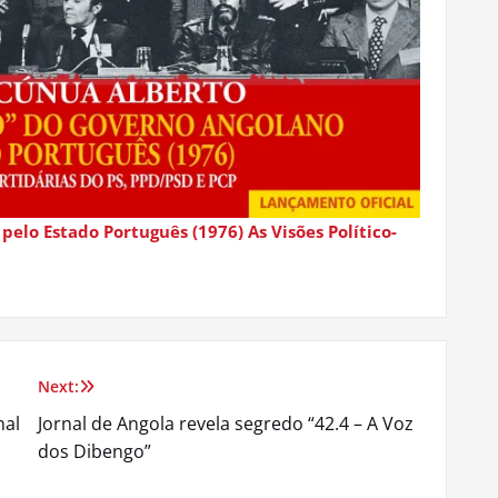
lo Estado Português (1976) As Visões Político-
Next:
nal
Jornal de Angola revela segredo “42.4 – A Voz
dos Dibengo”