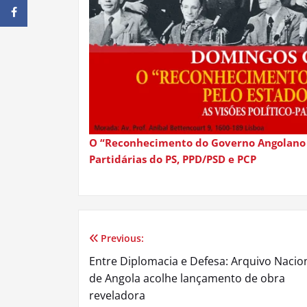
O “Reconhecimento do Governo Angolano pe
Partidárias do PS, PPD/PSD e PCP
Previous:
Navegação
Entre Diplomacia e Defesa: Arquivo Nacio
de
de Angola acolhe lançamento de obra
reveladora