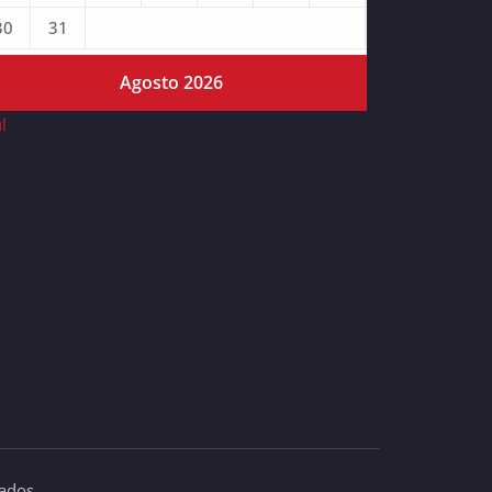
30
31
Agosto 2026
ul
vados