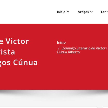
Início
Artigos
Ler
e Victor
Início
Domingo Literário de Victor
ista
Cúnua Alberto
gos Cúnua