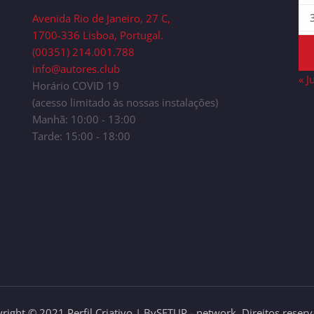
Avenida Rio de Janeiro, 27 C,
1700-336 Lisboa, Portugal.
(00351) 214.001.788
info@autores.club
« J
Horário COVID 19
(acesso limitado às nossas instalações)
Manhã: 10:00 - 13:00
Tarde: 15:00 - 18:00
right © 2021 Perfil Criativo | BySETUP - network. Direitos reser