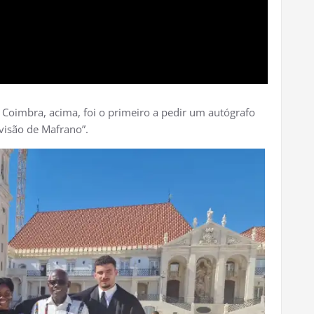
e Coimbra, acima, foi o primeiro a pedir um autógrafo
visão de Mafrano”.