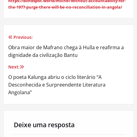
https://blindspot.world/michel-without-accountability-for-
the-1977-purge-there-will-be-no-reconciliation-in-angola/
Previous:
Navegação
Obra maior de Mafrano chega à Huíla e reafirma a
de
dignidade da civilização Bantu
artigos
Next:
O poeta Kalunga abriu o ciclo literário “A
Desconhecida e Surpreendente Literatura
Angolana”
Deixe uma resposta