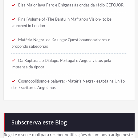
Elsa Major leva Faro e Enigmas às ondas da rádio CEFOJOR
Final Volume of «The Bantu in Mafrano’s Vision» to be
launched in London
Matéria Negra, de Kalunga: Questionando saberes e
propondo sabedorias
Da Ruptura ao Diálogo: Portugal e Angola vistos pela
imprensa da época
Cosmopolitismo e palavra: «Matéria Negra» esgota na União
dos Escritores Angolanos
Subscrerva este Blog
Registe o seu e-mail para receber notificações de um novo artigo neste