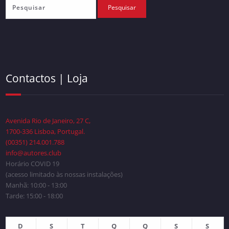
Contactos | Loja
Avenida Rio de Janeiro, 27 C,
1700-336 Lisboa, Portugal.
(00351) 214.001.788
info@autores.club
Horário COVID 19
(acesso limitado às nossas instalações)
Manhã: 10:00 - 13:00
Tarde: 15:00 - 18:00
D
S
T
Q
Q
S
S