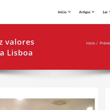
Início
Artigos
Ler
z valores
Início
Prémio
 a Lisboa