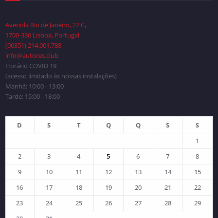
Avenida Rio de Janeiro, 27 C,
1700-336 Lisboa, Portugal.
(00351) 214.001.788
info@autores.club
Horário COVID 19
(acesso limitado às nossas instalações)
Manhã: 10:00 - 13:00
Tarde: 15:00 - 18:00
D
S
T
Q
Q
S
S
1
2
3
4
5
6
7
8
9
10
11
12
13
14
15
16
17
18
19
20
21
22
23
24
25
26
27
28
29