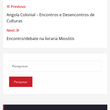
Previous:
Navegação
Angola Colonial – Encontros e Desencontros de
de
Culturas
artigos
Next:
Encontro/debate na livraria Miosótis