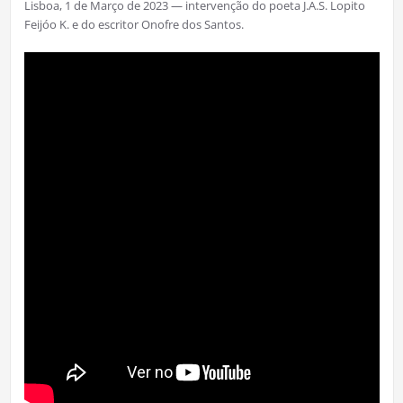
Lisboa, 1 de Março de 2023 — intervenção do poeta J.A.S. Lopito
Feijóo K. e do escritor Onofre dos Santos.