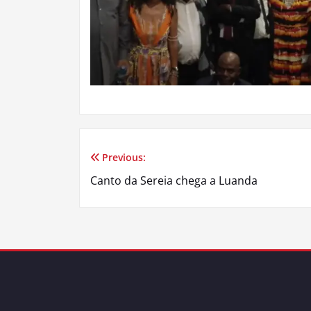
Previous:
Navegação
Canto da Sereia chega a Luanda
de
artigos