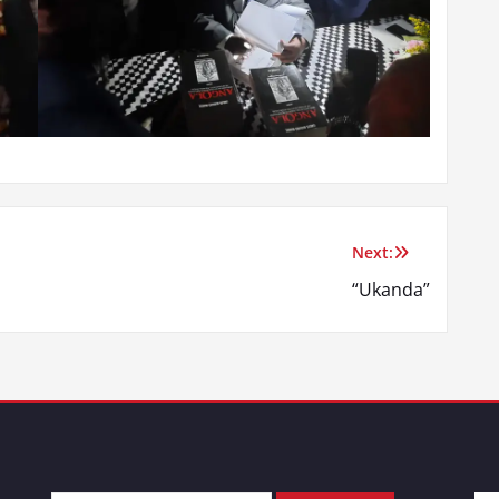
Next:
“Ukanda”