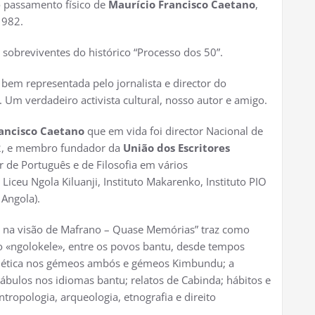
o passamento físico de
Maurício Francisco Caetano
,
1982.
 sobreviventes do histórico “Processo dos 50”.
o bem representada pelo jornalista e director do
. Um verdadeiro activista cultural, nosso autor e amigo.
ancisco Caetano
que em vida foi director Nacional de
82, e membro fundador da
União dos Escritores
 de Português e de Filosofia em vários
Liceu Ngola Kiluanji, Instituto Makarenko, Instituto PIO
 Angola).
u na visão de Mafrano – Quase Memórias” traz como
 o «ngolokele», entre os povos bantu, desde tempos
 a ética nos gémeos ambós e gémeos Kimbundu; a
cábulos nos idiomas bantu; relatos de Cabinda; hábitos e
tropologia, arqueologia, etnografia e direito