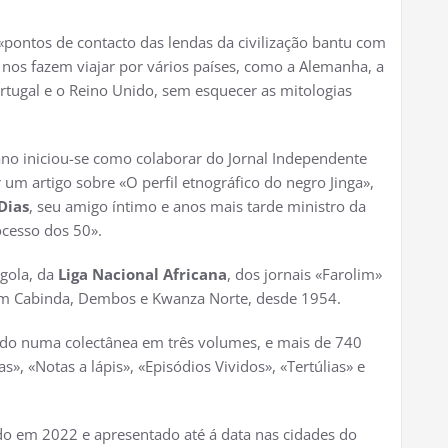
«pontos de contacto das lendas da civilização bantu com
e nos fazem viajar por vários países, como a Alemanha, a
Portugal e o Reino Unido, sem esquecer as mitologias
ano iniciou-se como colaborar do Jornal Independente
 um artigo sobre «O perfil etnográfico do negro Jinga»,
Dias
, seu amigo íntimo e anos mais tarde ministro da
cesso dos 50».
ngola, da
Liga Nacional Africana
, dos jornais «Farolim»
 em Cabinda, Dembos e Kwanza Norte, desde 1954.
ilado numa colectânea em três volumes, e mais de 740
as», «Notas a lápis», «Episódios Vividos», «Tertúlias» e
do em 2022 e apresentado até á data nas cidades do