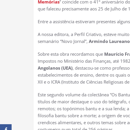
Memórias
” coincide com o 41º aniversário d
que faleceu precisamente aos 25 de Julho de 
Entre a assistência estiveram presentes alguns
A nossa editora, a Perfil Criativo, esteve muit
semanário “Novo Jornal”,
Armindo Laureano
Sobre esta obra recordamos que
Maurício Fr
Impostos no Ministério das Finanças, até 19
Angolanos (UEA)
, destacou-se como professor
estabelecimentos de ensino, dentre os quais o 
XII e o ICRA (Instituto de Ciências Religiosas de
Este segundo volume da colectânea “Os Bant
títulos de maior destaque o uso do telégrafo,
remotos; os topónimos bantu e a sua lenda;
filosofia bantu sobre a morte; a origem de vo
crendices alimentares, e outros temas sobre an
costumeiro num total de 256 páginas.