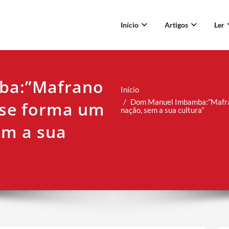
Início
Artigos
Ler
ba:”Mafrano
Início
Dom Manuel Imbamba:”Mafran
 se forma um
nação, sem a sua cultura”
em a sua