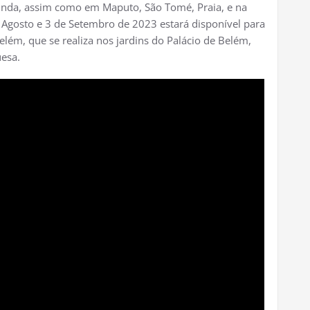
inda, assim como em Maputo, São Tomé, Praia, e na
e Agosto e 3 de Setembro de 2023 estará disponível para
elém, que se realiza nos jardins do Palácio de Belém,
uesa.