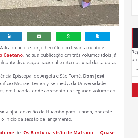
Mafrano pelo esforço hercúleo no levantamento e
Reg
co Caetano
, na sua publicação em três volumes (dois já
um
itante divulgação nacional e internacional desta obra.
erência Episcopal de Angola e São Tomé,
Dom José
Edifício Michael Lemony Kennedy, da Universidade
olas, em Luanda, onde apresentou o segundo volume da
ba
viajou de avião do Huambo para Luanda, por este
 o início da sessão de lançamento.
volume
de “
Os Bantu na visão de Mafrano — Quase